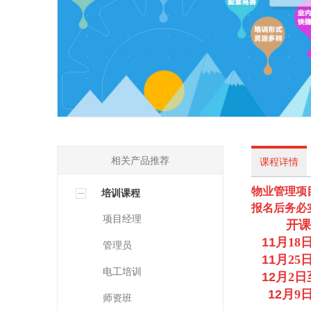
相关产品推荐
课程详情
物业管理项
培训课程
报名后务必
项目经理
开课
11
月18
管理员
11
月25
电工培训
12
月2日
12
月9
师资班