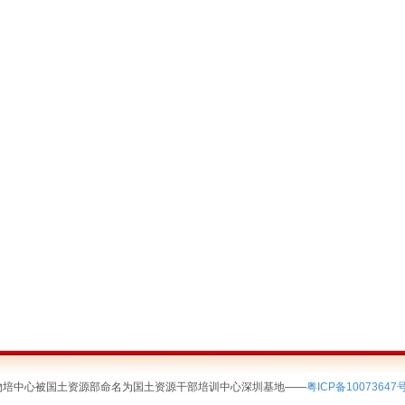
简称深圳物培中心被国土资源部命名为国土资源干部培训中心深圳基地——
粤ICP备10073647