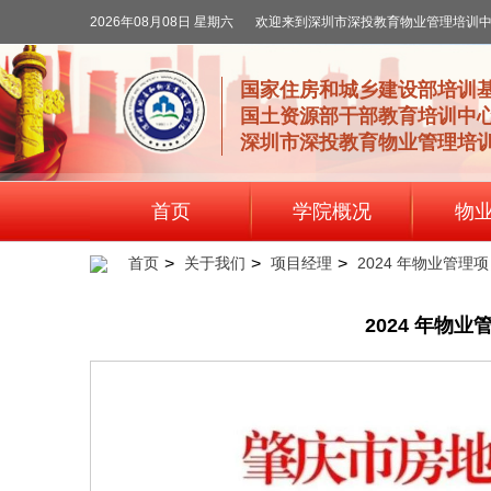
2026年08月08日 星期六
欢迎来到深圳市深投教育物业管理培训
国家住房和城乡建设部培训
国土资源部干部教育培训中
深圳市深投教育物业管理培
首页
学院概况
物
首页
>
关于我们
>
项目经理
>
2024 年物业管
2024 年物