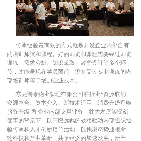
传承经验最有效的方式就是开发企业内部自有
的培训师资和课程。好的师资和课程需要经过师资
训练、需求分析、知识萃取、教学设计等多个环
节，才能呈现在学员面前。没有受过专业训练的内
部培训师等于增加企业成本。
东莞鸿泰物业管理有限公司在行业“资质取消、
资源整合、资本介入、新技术运用、消费升级呼唤
服务升级“和企业内部支撑业务，壮大发展等深刻
变革的背景下，以高瞻远瞩的战略驱动内部组织经
验传承和人才创新培育活动，以积极态势迎接新一
轮科技和产业革命、共享经济的加速发展，新产